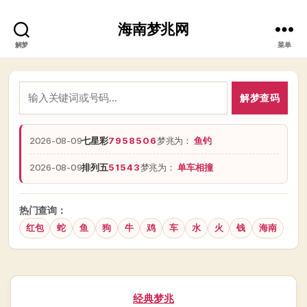
海南梦兆网
解梦
菜单
解梦查码
2026-08-09
七星彩
7958506
梦兆为：
鱼钓
2026-08-09
排列五
51543
梦兆为：
单车相撞
热门查询：
红包
蛇
鱼
狗
牛
鸡
车
水
火
钱
海南
分
经典梦兆