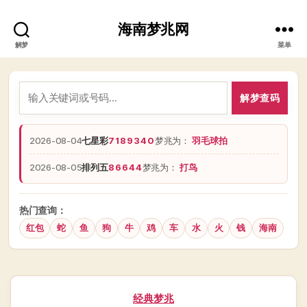
海南梦兆网
解梦
菜单
解梦查码
2026-08-04
七星彩
7189340
梦兆为：
羽毛球拍
2026-08-05
排列五
86644
梦兆为：
打鸟
热门查询：
红包
蛇
鱼
狗
牛
鸡
车
水
火
钱
海南
分
经典梦兆