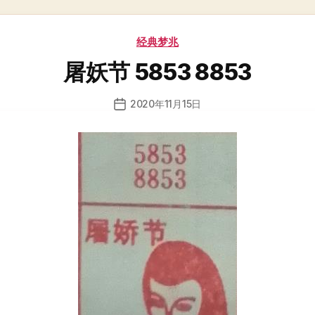
分
经典梦兆
类
屠妖节 5853 8853
2020年11月15日
发
布
日
期