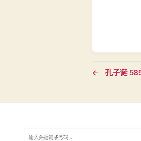
←
孔子诞 585
搜
索：