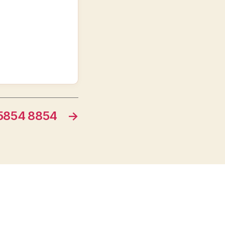
54 8854
→