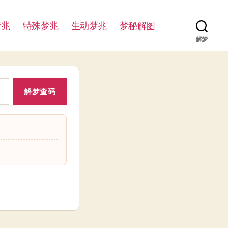
梦兆
特殊梦兆
生动梦兆
梦秘解图
解梦
解梦查码