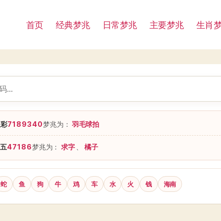
首页
经典梦兆
日常梦兆
主要梦兆
生肖
星彩
7189340
梦兆为：
羽毛球拍
五
47186
梦兆为：
求字
、
橘子
蛇
鱼
狗
牛
鸡
车
水
火
钱
海南