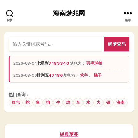
海南梦兆网
解梦
菜单
解梦查码
2026-08-04
七星彩
7189340
梦兆为：
羽毛球拍
2026-08-06
排列五
47186
梦兆为：
求字
、
橘子
热门查询：
红包
蛇
鱼
狗
牛
鸡
车
水
火
钱
海南
分
经典梦兆