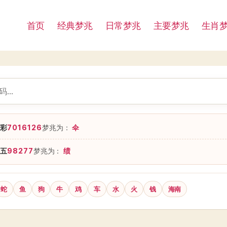
首页
经典梦兆
日常梦兆
主要梦兆
生肖
彩
7016126
梦兆为：
伞
五
98277
梦兆为：
绩
蛇
鱼
狗
牛
鸡
车
水
火
钱
海南