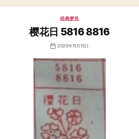
分
经典梦兆
类
樱花日 5816 8816
2020年11月15日
发
布
日
期