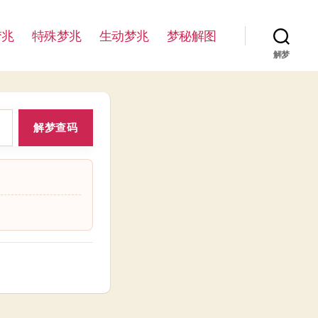
梦兆
特殊梦兆
生动梦兆
梦秘解图
解梦
解梦查码