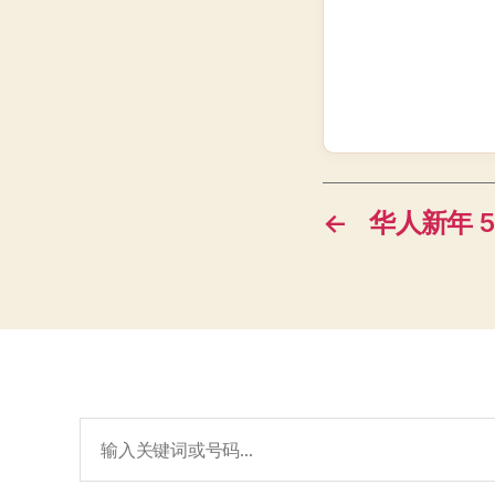
←
华人新年 58
搜
索：