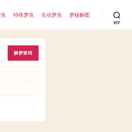
梦兆
特殊梦兆
生动梦兆
梦秘解图
解梦
解梦查码