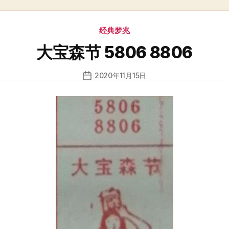
分
经典梦兆
类
大宝森节 5806 8806
2020年11月15日
发
布
日
期