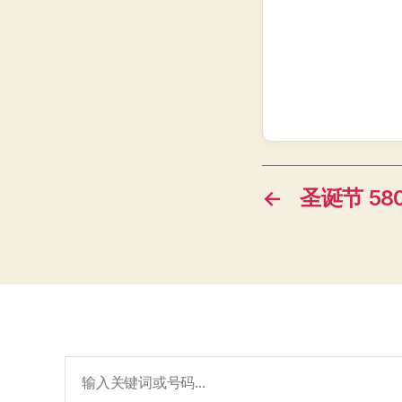
←
圣诞节 580
搜
索：