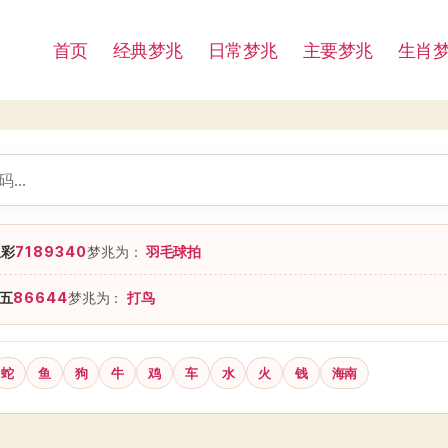
首页
经典梦兆
日常梦兆
主要梦兆
生肖
星彩
7189340
梦兆为：
羽毛球拍
五
86644
梦兆为：
打鸟
蛇
鱼
狗
牛
鸡
车
水
火
钱
海南