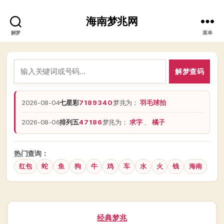
海南梦兆网
解梦
菜单
解梦查码
2026-08-04
七星彩
7189340
梦兆为：
羽毛球拍
2026-08-06
排列五
47186
梦兆为：
求字
、
橘子
热门查询：
红包
蛇
鱼
狗
牛
鸡
车
水
火
钱
海南
分
经典梦兆