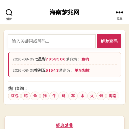
海南梦兆网
解梦
菜单
解梦查码
2026-08-09
七星彩
7958506
梦兆为：
鱼钓
2026-08-09
排列五
51543
梦兆为：
单车相撞
热门查询：
红包
蛇
鱼
狗
牛
鸡
车
水
火
钱
海南
分
经典梦兆