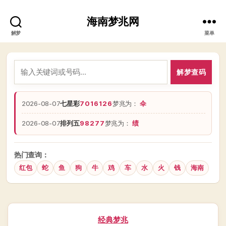
海南梦兆网
解梦
菜单
解梦查码
2026-08-07
七星彩
7016126
梦兆为：
伞
2026-08-07
排列五
98277
梦兆为：
绩
热门查询：
红包
蛇
鱼
狗
牛
鸡
车
水
火
钱
海南
分
经典梦兆