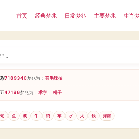
首页
经典梦兆
日常梦兆
主要梦兆
生肖
星彩
7189340
梦兆为：
羽毛球拍
五
47186
梦兆为：
求字
、
橘子
蛇
鱼
狗
牛
鸡
车
水
火
钱
海南