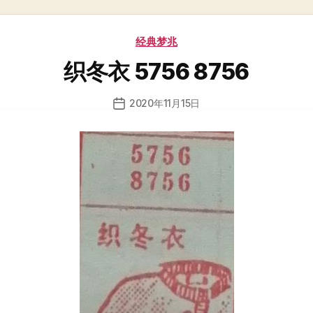
分
经典梦兆
类
织冬衣 5756 8756
2020年11月15日
发
布
日
期