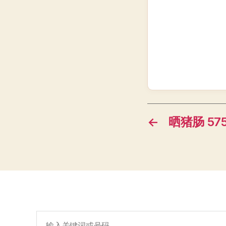
←
晒猪肠 575
搜