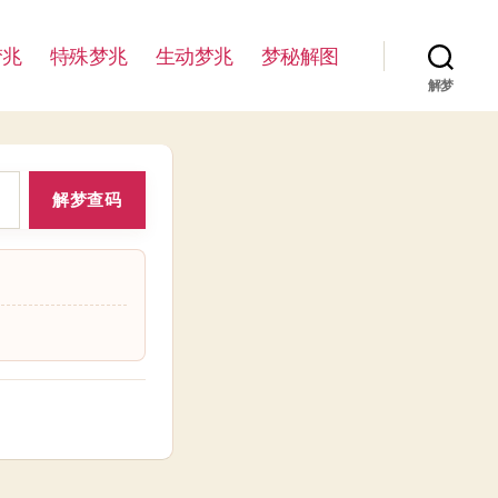
梦兆
特殊梦兆
生动梦兆
梦秘解图
解梦
解梦查码