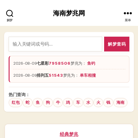
海南梦兆网
解梦
菜单
解梦查码
2026-08-09
七星彩
7958506
梦兆为：
鱼钓
2026-08-09
排列五
51543
梦兆为：
单车相撞
热门查询：
红包
蛇
鱼
狗
牛
鸡
车
水
火
钱
海南
分
经典梦兆