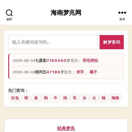
海南梦兆网
解梦
菜单
解梦查码
2026-08-04
七星彩
7189340
梦兆为：
羽毛球拍
2026-08-06
排列五
47186
梦兆为：
求字
、
橘子
热门查询：
红包
蛇
鱼
狗
牛
鸡
车
水
火
钱
海南
分
经典梦兆