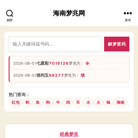
海南梦兆网
解梦
菜单
解梦查码
2026-08-07
七星彩
7016126
梦兆为：
伞
2026-08-07
排列五
98277
梦兆为：
绩
热门查询：
红包
蛇
鱼
狗
牛
鸡
车
水
火
钱
海南
分
经典梦兆