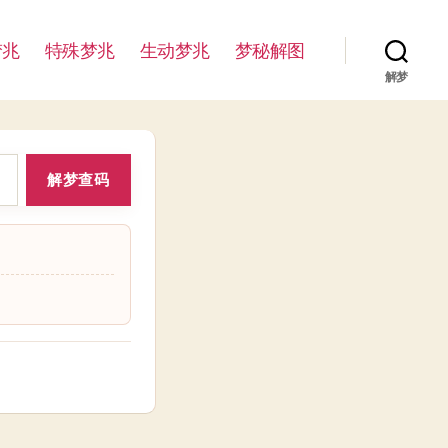
梦兆
特殊梦兆
生动梦兆
梦秘解图
解梦
解梦查码