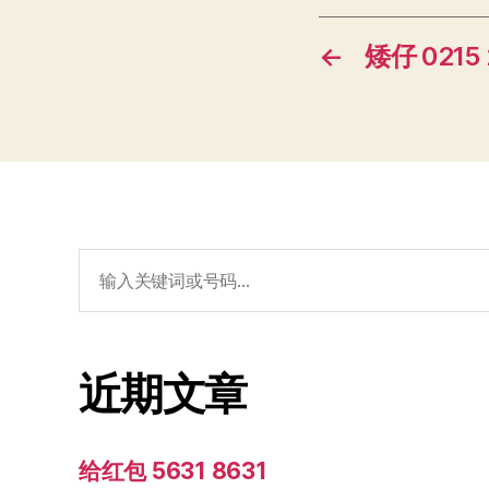
←
矮仔 0215 
搜
索：
近期文章
给红包 5631 8631