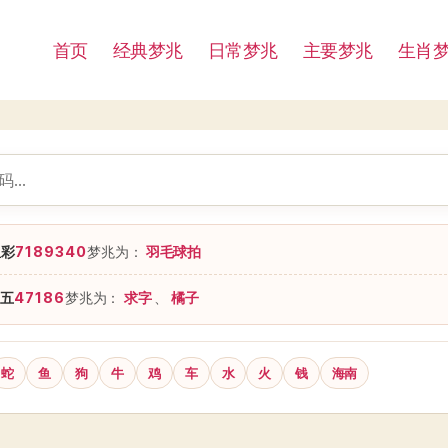
首页
经典梦兆
日常梦兆
主要梦兆
生肖
星彩
7189340
梦兆为：
羽毛球拍
五
47186
梦兆为：
求字
、
橘子
蛇
鱼
狗
牛
鸡
车
水
火
钱
海南