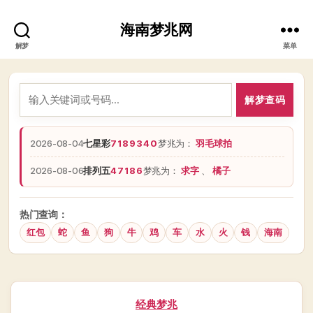
海南梦兆网
解梦
菜单
解梦查码
2026-08-04
七星彩
7189340
梦兆为：
羽毛球拍
2026-08-06
排列五
47186
梦兆为：
求字
、
橘子
热门查询：
红包
蛇
鱼
狗
牛
鸡
车
水
火
钱
海南
分
经典梦兆