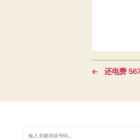
←
还电费 567
搜
索：