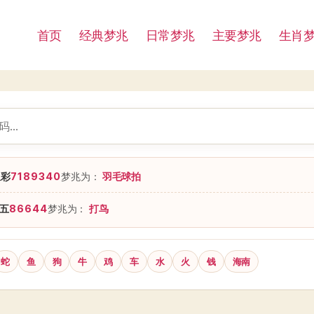
首页
经典梦兆
日常梦兆
主要梦兆
生肖
星彩
7189340
梦兆为：
羽毛球拍
五
86644
梦兆为：
打鸟
蛇
鱼
狗
牛
鸡
车
水
火
钱
海南