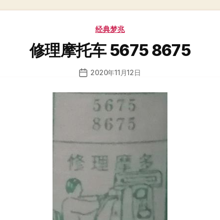
分
经典梦兆
类
修理摩托车 5675 8675
2020年11月12日
发
布
日
期