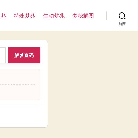
梦兆
特殊梦兆
生动梦兆
梦秘解图
解梦
解梦查码