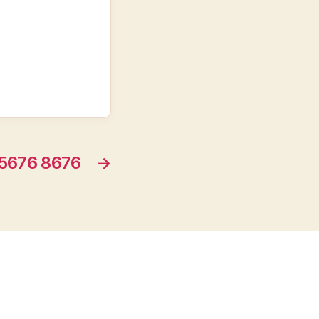
676 8676
→