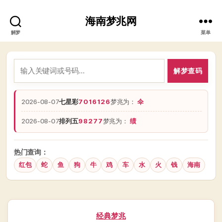
海南梦兆网
解梦
菜单
解梦查码
2026-08-07
七星彩
7016126
梦兆为：
伞
2026-08-07
排列五
98277
梦兆为：
绩
热门查询：
红包
蛇
鱼
狗
牛
鸡
车
水
火
钱
海南
分
经典梦兆