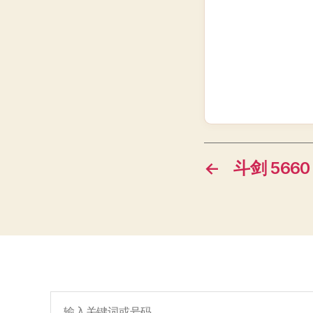
←
斗剑 5660
搜