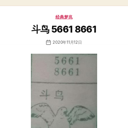
分
经典梦兆
类
斗鸟 5661 8661
2020年11月12日
发
布
日
期