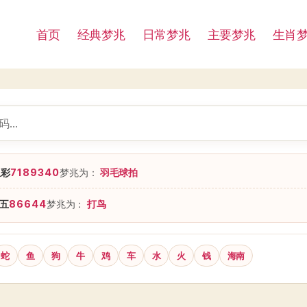
首页
经典梦兆
日常梦兆
主要梦兆
生肖
星彩
7189340
梦兆为：
羽毛球拍
五
86644
梦兆为：
打鸟
蛇
鱼
狗
牛
鸡
车
水
火
钱
海南