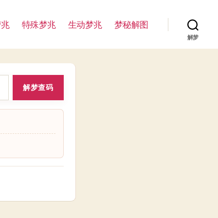
梦兆
特殊梦兆
生动梦兆
梦秘解图
解梦
解梦查码