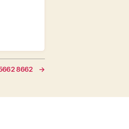
662 8662
→