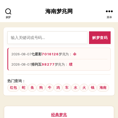
海南梦兆网
解梦
菜单
解梦查码
2026-08-07
七星彩
7016126
梦兆为：
伞
2026-08-07
排列五
98277
梦兆为：
绩
热门查询：
红包
蛇
鱼
狗
牛
鸡
车
水
火
钱
海南
分
经典梦兆