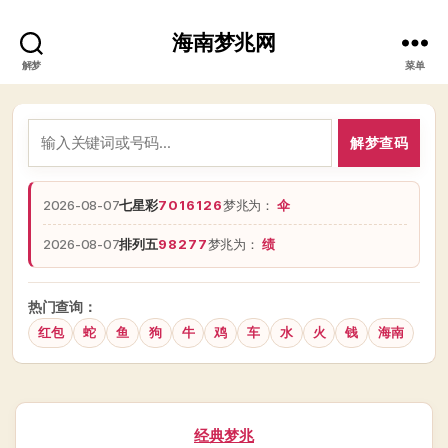
海南梦兆网
解梦
菜单
解梦查码
2026-08-07
七星彩
7016126
梦兆为：
伞
2026-08-07
排列五
98277
梦兆为：
绩
热门查询：
红包
蛇
鱼
狗
牛
鸡
车
水
火
钱
海南
分
经典梦兆