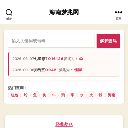
海南梦兆网
解梦
菜单
解梦查码
2026-08-07
七星彩
7016126
梦兆为：
伞
2026-08-08
排列五
09451
梦兆为：
怪脚
热门查询：
红包
蛇
鱼
狗
牛
鸡
车
水
火
钱
海南
分
经典梦兆