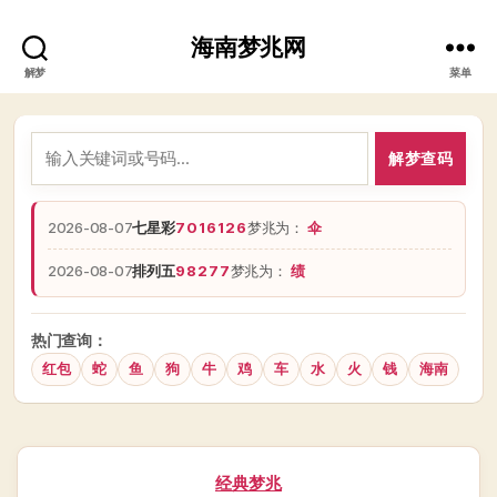
海南梦兆网
解梦
菜单
解梦查码
2026-08-07
七星彩
7016126
梦兆为：
伞
2026-08-07
排列五
98277
梦兆为：
绩
热门查询：
红包
蛇
鱼
狗
牛
鸡
车
水
火
钱
海南
分
经典梦兆