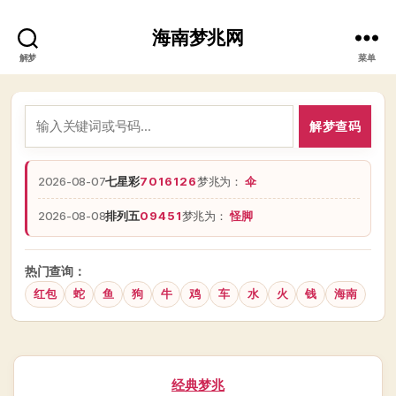
海南梦兆网
解梦
菜单
解梦查码
2026-08-07
七星彩
7016126
梦兆为：
伞
2026-08-08
排列五
09451
梦兆为：
怪脚
热门查询：
红包
蛇
鱼
狗
牛
鸡
车
水
火
钱
海南
分
经典梦兆