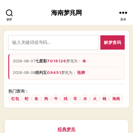
海南梦兆网
解梦
菜单
解梦查码
2026-08-07
七星彩
7016126
梦兆为：
伞
2026-08-08
排列五
09451
梦兆为：
怪脚
热门查询：
红包
蛇
鱼
狗
牛
鸡
车
水
火
钱
海南
分
经典梦兆