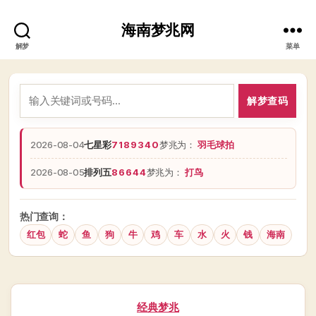
海南梦兆网
解梦
菜单
解梦查码
2026-08-04
七星彩
7189340
梦兆为：
羽毛球拍
2026-08-05
排列五
86644
梦兆为：
打鸟
热门查询：
红包
蛇
鱼
狗
牛
鸡
车
水
火
钱
海南
分
经典梦兆