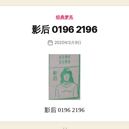
分
经典梦兆
类
影后 0196 2196
2020年3月9日
发
布
日
期
影后 0196 2196