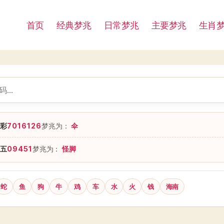
首页
经典梦兆
日常梦兆
主要梦兆
生肖
彩
7016126
梦兆为：
伞
五
09451
梦兆为：
怪脚
蛇
鱼
狗
牛
鸡
车
水
火
钱
海南