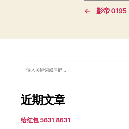
←
影帝 0195 
搜
索：
近期文章
给红包 5631 8631