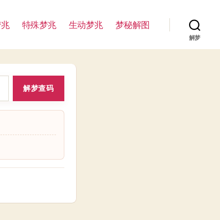
梦兆
特殊梦兆
生动梦兆
梦秘解图
解梦
解梦查码