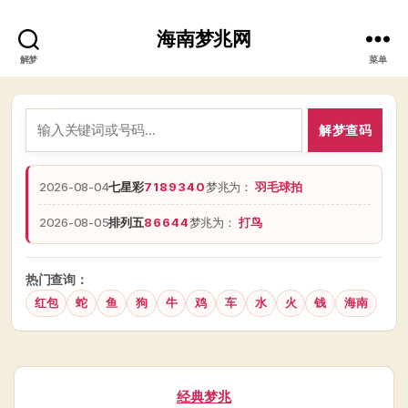
海南梦兆网
解梦
菜单
解梦查码
2026-08-04
七星彩
7189340
梦兆为：
羽毛球拍
2026-08-05
排列五
86644
梦兆为：
打鸟
热门查询：
红包
蛇
鱼
狗
牛
鸡
车
水
火
钱
海南
分
经典梦兆