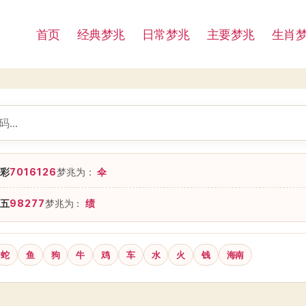
首页
经典梦兆
日常梦兆
主要梦兆
生肖
彩
7016126
梦兆为：
伞
五
98277
梦兆为：
绩
蛇
鱼
狗
牛
鸡
车
水
火
钱
海南