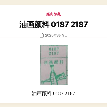
分
经典梦兆
类
油画颜料 0187 2187
2020年3月9日
发
布
日
期
油画颜料 0187 2187