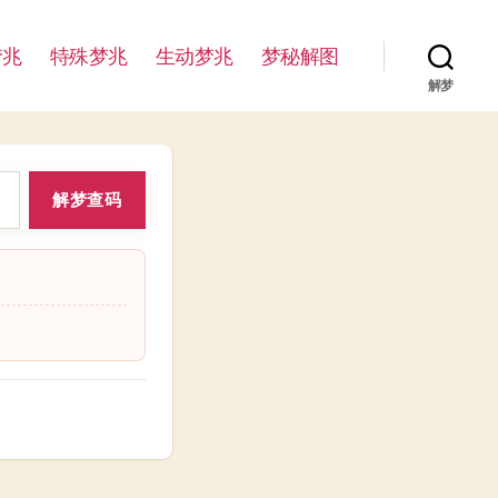
梦兆
特殊梦兆
生动梦兆
梦秘解图
解梦
解梦查码