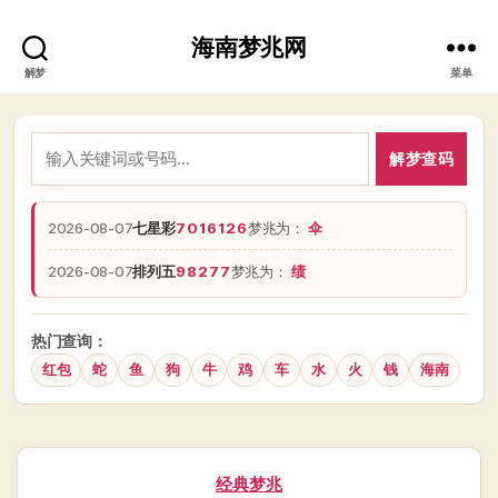
海南梦兆网
解梦
菜单
解梦查码
2026-08-07
七星彩
7016126
梦兆为：
伞
2026-08-07
排列五
98277
梦兆为：
绩
热门查询：
红包
蛇
鱼
狗
牛
鸡
车
水
火
钱
海南
分
经典梦兆