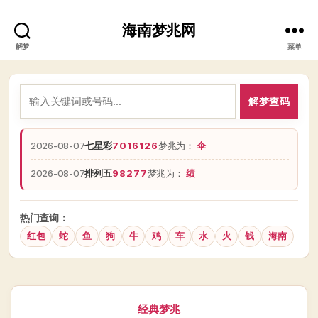
海南梦兆网
解梦
菜单
解梦查码
2026-08-07
七星彩
7016126
梦兆为：
伞
2026-08-07
排列五
98277
梦兆为：
绩
热门查询：
红包
蛇
鱼
狗
牛
鸡
车
水
火
钱
海南
分
经典梦兆