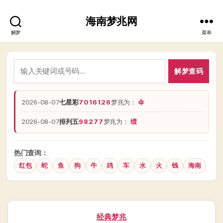
海南梦兆网
解梦
菜单
解梦查码
2026-08-07
七星彩
7016126
梦兆为：
伞
2026-08-07
排列五
98277
梦兆为：
绩
热门查询：
红包
蛇
鱼
狗
牛
鸡
车
水
火
钱
海南
分
经典梦兆